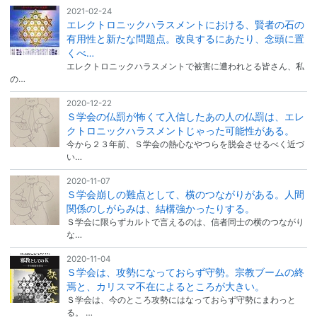
2021-02-24
エレクトロニックハラスメントにおける、賢者の石の
有用性と新たな問題点。改良するにあたり、念頭に置
くべ…
エレクトロニックハラスメントで被害に遭われとる皆さん、私
の…
2020-12-22
Ｓ学会の仏罰が怖くて入信したあの人の仏罰は、エレ
クトロニックハラスメントじゃった可能性がある。
今から２３年前、Ｓ学会の熱心なやつらを脱会させるべく近づ
い…
2020-11-07
Ｓ学会崩しの難点として、横のつながりがある。人間
関係のしがらみは、結構強かったりする。
Ｓ学会に限らずカルトで言えるのは、信者同士の横のつながり
な…
2020-11-04
Ｓ学会は、攻勢になっておらず守勢。宗教ブームの終
焉と、カリスマ不在によるところが大きい。
Ｓ学会は、今のところ攻勢にはなっておらず守勢にまわっと
る。 …