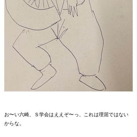
お〜い六崎、Ｓ学会
はえ
えぞ〜っ、これは理屈ではない
からな。